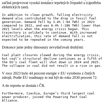
začíná projevovat vysoká instalace tepelných čerpadel a (s)potřeba
elektrických (aut).
In addition to clean growth, falling electricity 
demand also contributed to the drop in fossil fuel 
generation. Demand fell by 3.4% (-94 TWh) in 2023 
compared to 2022, and was 6.4% (-186 TWh) lower than 
2021 levels when the energy crisis began. This 
trajectory is unlikely to continue. With increased 
electrification, this rate of demand fall is not 
expected to be repeated in the coming years.
Dokonce jsme jedny dinosaury nevytlačovali druhými:
Coal plant closures slowed during the energy crisis, 
but coal’s structural decline continues as a fifth of 
the EU’s coal fleet will shut down in 2024 and 2025. 
The collapse in coal did not result in a rise in gas.
V roce 2023 bylo 44 procent energie v EU vyrobeno z čistých
zdrojů. Podle EU roadmapy to má být do roku 2030 procent 72.
A do reportu se dostala i ČR.
Furthermore, Czechia, Europe’s third largest coal 
power producer, joined the Powering Past Coal 
Alliance. 