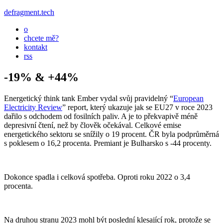
defragment.tech
o
chcete mě?
kontakt
rss
-19% & +44%
Energetický think tank Ember vydal svůj pravidelný “
European
Electricity Review
” report, který ukazuje jak se EU27 v roce 2023
dařilo s odchodem od fosilních paliv. A je to překvapivě méně
depresivní čtení, než by člověk očekával. Celkové emise
energetického sektoru se snížily o 19 procent. ČR byla podprůměrná
s poklesem o 16,2 procenta. Premiant je Bulharsko s -44 procenty.
Dokonce spadla i celková spotřeba. Oproti roku 2022 o 3,4
procenta.
Na druhou stranu 2023 mohl být poslední klesající rok, protože se