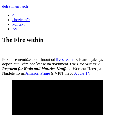
defragment.tech
o
chcete mě?
kontakt
rss
The Fire within
Pokud se nemůžete odtrhnout od
livestreamu
z Islandu jako já,
doporučuju vám podívat se na dokument
The Fire Within: A
Requiem for Katia and Maurice Krafft
od Wernera Herzoga.
Najdete ho na
Amazon Prime
(s VPN) nebo
Apple TV
.