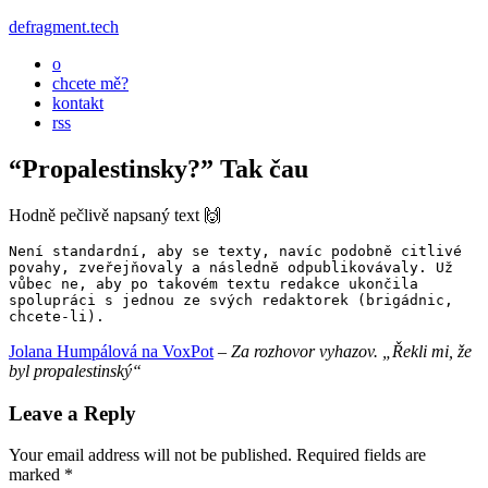
defragment.tech
o
chcete mě?
kontakt
rss
“Propalestinsky?” Tak čau
Hodně pečlivě napsaný text 🙌
Není standardní, aby se texty, navíc podobně citlivé 
povahy, zveřejňovaly a následně odpublikovávaly. Už 
vůbec ne, aby po takovém textu redakce ukončila 
spolupráci s jednou ze svých redaktorek (brigádnic, 
chcete-li).
Jolana Humpálová na VoxPot
–
Za rozhovor vyhazov. „Řekli mi, že
byl propalestinský“
Leave a Reply
Your email address will not be published.
Required fields are
marked
*