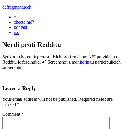
defragment.tech
o
chcete mě?
kontakt
rss
Nerdi proti Redditu
Spektrum komunit protestujících proti změnám API pravidel na
Redditu je fascinující 🙂 Screenshot z
monitoringu
participujících
subredditů.
Leave a Reply
Your email address will not be published.
Required fields are
marked
*
Comment
*