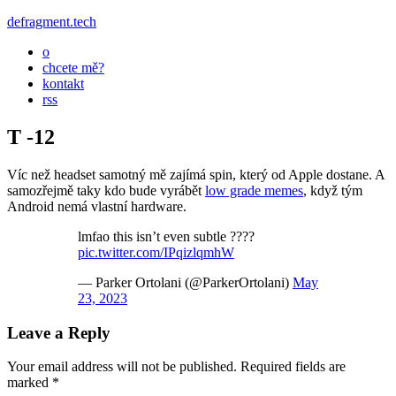
defragment.tech
o
chcete mě?
kontakt
rss
T -12
Víc než headset samotný mě zajímá spin, který od Apple dostane. A
samozřejmě taky kdo bude vyrábět
low grade memes
, když tým
Android nemá vlastní hardware.
lmfao this isn’t even subtle ????
pic.twitter.com/IPqizlqmhW
— Parker Ortolani (@ParkerOrtolani)
May
23, 2023
Leave a Reply
Your email address will not be published.
Required fields are
marked
*